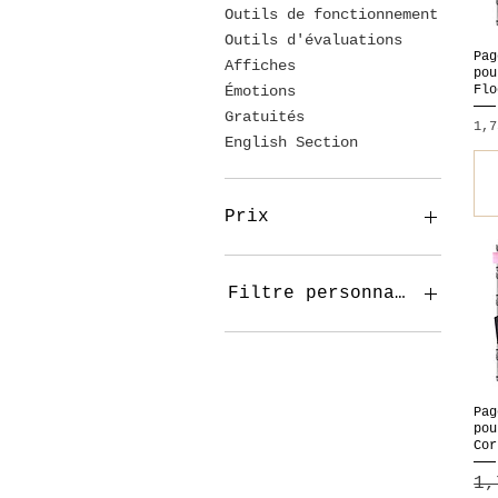
Outils de fonctionnement
Outils d'évaluations
Pag
Affiches
pou
Flo
Émotions
Gratuités
Pri
1,7
English Section
Prix
0 $CA
413 $CA
Filtre personnalisé
Préscolaire
1er cycle
2e cycle
Pag
3e cycle
pou
Secondaire
Cor
Halloween
Pri
1,
Noël