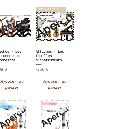
nouvelle version
iches - Les
Affiches - Les
perçu rapide
Aperçu rapide
truments de
familles
rchestre
d'instruments
x
Prix
75 $
4,25 $
Ajouter au
Ajouter au
panier
panier