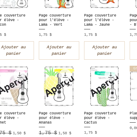
e couverture
Page couverture
Page couverture
Pag
Aperçu rapide
Aperçu rapide
Aperçu rapide
A
r élève -
pour l'élève -
pour l'élève -
pou
con
Lama - Vert
Lama - Jaune
- B
x
Prix
Prix
Pri
5 $
1,75 $
1,75 $
1,7
Ajouter au
Ajouter au
Ajouter au
panier
panier
panier
G
e couverture
Page couverture
Page couverture
Pla
Aperçu rapide
Aperçu rapide
Aperçu rapide
A
r élève -
pour élève -
pour élève -
sup
net
Ananas
Cactus
Pri
0,0
x original
75 $
Prix promotionnel
Prix original
1,75 $
Prix promotionnel
Prix
1,75 $
1,50 $
1,50 $