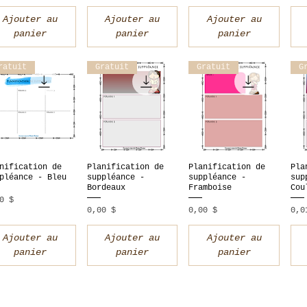
Ajouter au
Ajouter au
Ajouter au
panier
panier
panier
ratuit
Gratuit
Gratuit
G
nification de
Planification de
Planification de
Pla
Aperçu rapide
Aperçu rapide
Aperçu rapide
A
pléance - Bleu
suppléance -
suppléance -
sup
Bordeaux
Framboise
Cou
x
0 $
Prix
Prix
Pri
0,00 $
0,00 $
0,0
Ajouter au
Ajouter au
Ajouter au
panier
panier
panier