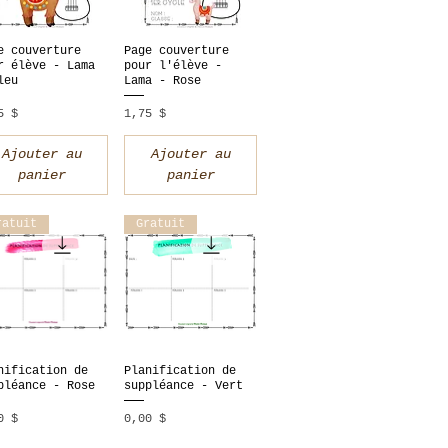
e couverture
Page couverture
perçu rapide
Aperçu rapide
r élève - Lama
pour l'élève -
leu
Lama - Rose
x
Prix
5 $
1,75 $
Ajouter au
Ajouter au
panier
panier
ratuit
Gratuit
nification de
Planification de
perçu rapide
Aperçu rapide
pléance - Rose
suppléance - Vert
x
Prix
0 $
0,00 $