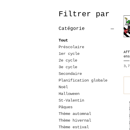
Filtrer par
Catégorie
Tout
Préscolaire
Aff
1er cycle
ens
2e cycle
Pri
3,7
3e cycle
Secondaire
Planification globale
Noël
Halloween
St-Valentin
Pâques
Thème automnal
Thème hivernal
Thème estival