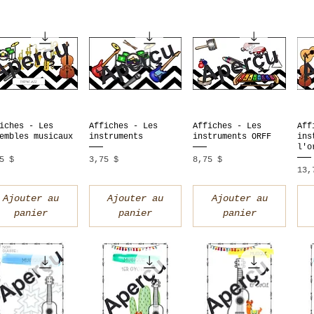
iches - Les
Affiches - Les
Affiches - Les
Aff
Aperçu rapide
Aperçu rapide
Aperçu rapide
A
embles musicaux
instruments
instruments ORFF
ins
l'o
x
Prix
Prix
5 $
3,75 $
8,75 $
Pri
13,
Ajouter au
Ajouter au
Ajouter au
panier
panier
panier