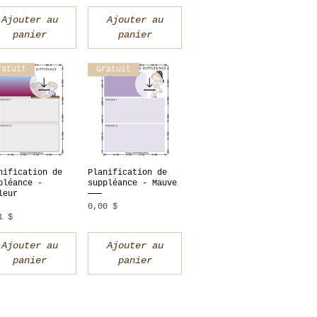
Ajouter au
Ajouter au
panier
panier
ratuit
Gratuit
nification de
Planification de
perçu rapide
Aperçu rapide
pléance -
suppléance - Mauve
leur
Prix
0,00 $
x
1 $
Ajouter au
Ajouter au
panier
panier