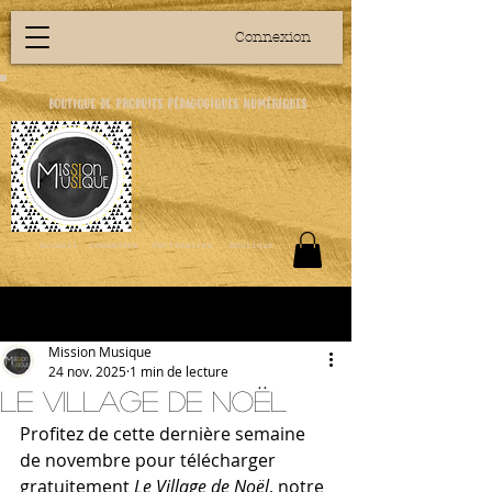
Connexion
boutique de produits pédagogiques numériques
Accueil
Commandes
Partenaires
Boutique
Post
Mission Musique
24 nov. 2025
1 min de lecture
Le village de Noël
Profitez de cette dernière semaine 
de novembre pour télécharger 
gratuitement 
Le Village de Noël
, notre 