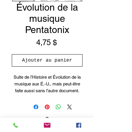
Évolution de la
musique
Pentatonix
Prix
4,75 $
Ajouter au panier
Suite de l’Histoire et Évolution de la
musique aux É.-U., mais peut-être
faite aussi sans l’autre document.
Situation d’apprentissage de 3e
cycle en appréciation basé sur la
vidéo
Evolution of music de
Pentatonix
. Activité pour laboratoire
informatique ou iPad puisqu’il y a
beaucoup de recherches et d’écoute