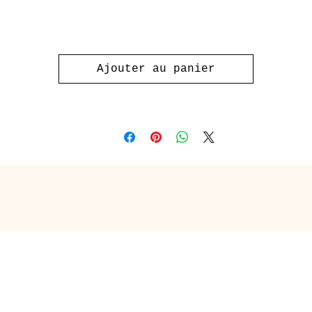
bécédaire avec trottoir. Possibilité de le faire SANS FRAIS de la coule
e votre choix. Écrivez-nous pour nous spécifier votre couleur. Ajout 
Mission Musique: Tous les mots de l'abcédaire sous forme de petites
Ajouter au panier
étiquettes de rythme à pratiquer.