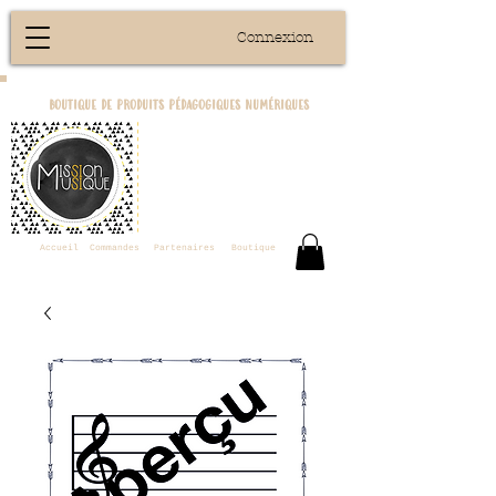
Connexion
boutique de produits pédagogiques numériques
Accueil
Commandes
Partenaires
Boutique