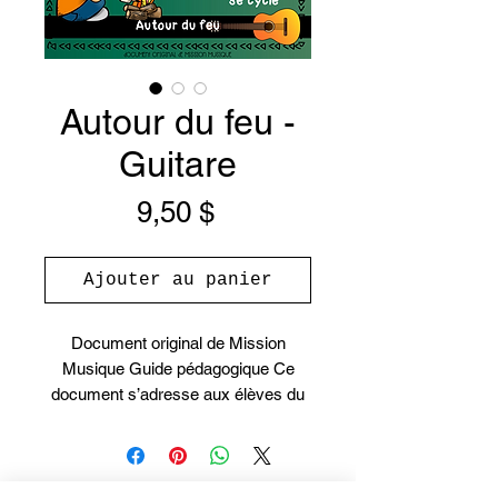
Autour du feu -
Guitare
Prix
9,50 $
Ajouter au panier
Document original de Mission
Musique Guide pédagogique Ce
document s’adresse aux élèves du
3e cycle. Nous vous suggérons de
faire cette activité aux mois de mai
ou juin avec vos élèves de 5e
année. De plus, ce document