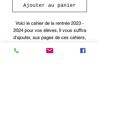
Ajouter au panier
Voici le cahier de la rentrée 2023 -
2024 pour vos élèves. Il vous suffira
d'ajouter, aux pages de ces cahiers,
la section "cahier de l'élève" de vos
activités préférées Mission Musique.
* Notez que ce document est gratuit
dans la planification globale 2.*
© 2020 Mission Musique, Lévis, Qc