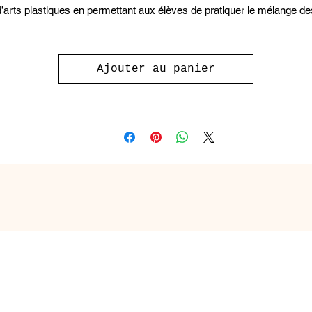
d’arts plastiques en permettant aux élèves de pratiquer le mélange de
ouleurs avec les notes de musique. Vous pourrez vous amuser à fai
n jeu d’écoute avec les couleurs (oui, oui!). Aussi, les notions suivant
sont abordées: la blanche, la noire, la deux croches, la technique
Ajouter au panier
instrumentale, la pulsation. Et cela au travers de trois compétences :
inventer, apprécier et interpréter.
Inclus le guide pédagogique et le cahier de l'élève.