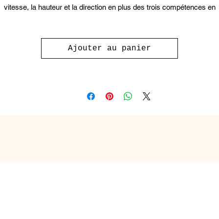
vitesse, la hauteur et la direction en plus des trois compétences en
sique. Le thème de Mario enchantera vos élèves. Le PDF comprend
guide pédagogique et le cahier de l’élève. Le corrigé est disponible à l
vente si vous le désirez.
Ajouter au panier