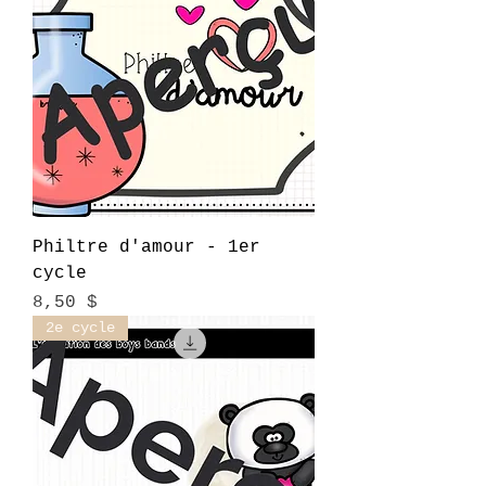
Philtre d'amour - 1er
cycle
Prix
8,50 $
2e cycle