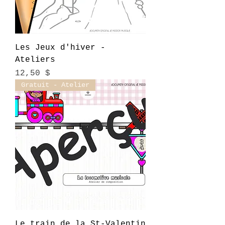
Les Jeux d'hiver -
Ateliers
Prix
12,50 $
Gratuit - Atelier
Le train de la St-Valentin