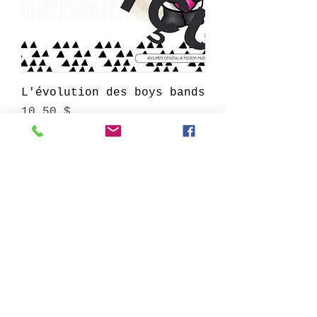
L'évolution des boys bands
Prix
10,50 $