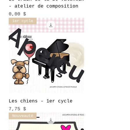
- atelier de composition
Prix
0,00 $
1er cycle
Les chiens - 1er cycle
Prix
7,75 $
Nouveauté